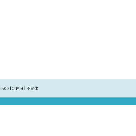
19:00 [定休日] 不定休
ビス一覧
スタッフ紹介
ギャラリー
お客様の声
当店の
アクセス
ブログ
お問い合わせ
プライバシーポリシー