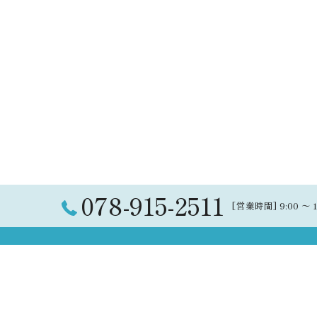
078-915-2511
[営業時間] 9:00 〜 
ホーム
リベロルーチェのこだわり
サー
修理
メニュー